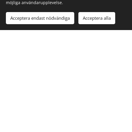
möjliga användarupplevelse.
E-post
Acceptera endast nödvändiga
Acceptera alla
Meddelande
Skicka