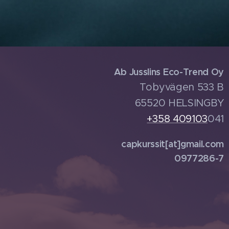
Ab Jusslins Eco-Trend Oy
Tobyvägen 533 B
65520 HELSINGBY
+358 409103
041
capkurssit[at]gmail.com
0977286-7