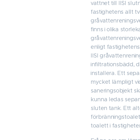
vattnet till IISI sl
fastighetens allt tvä
gråvattenreningsver
finns i olika storlek
gråvattenreningsv
enligt fastigheten
IISI gråvattenreni
infiltrationsbädd, 
installera. Ett se
mycket lämpligt v
saneringsobjekt s
kunna ledas separat
sluten tank. Ett alt
förbränningstoale
toalett i fastighete