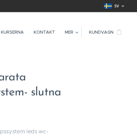
SV
KURSERNA
KONTAKT
MER
KUNDVAGN
parata
stem- slutna
ppssystem leds wc-