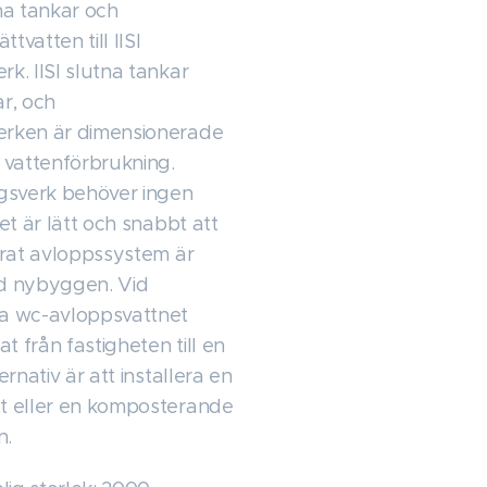
utna tankar och
ttvatten till IISI
k. IISI slutna tankar
ar, och
erken är dimensionerade
s vattenförbrukning.
ngsverk behöver ingen
det är lätt och snabbt att
parat avloppssystem är
id nybyggen. Vid
ka wc-avloppsvattnet
 från fastigheten till en
ernativ är att installera en
tt eller en komposterande
n.