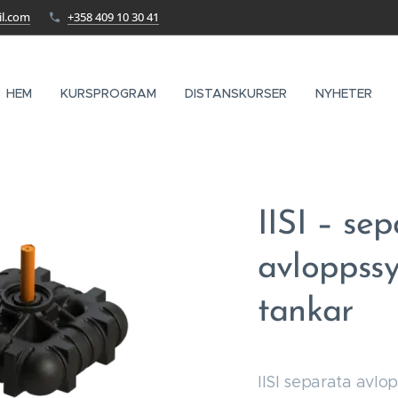
il.com
+358 409 10 30 41
HEM
KURSPROGRAM
DISTANSKURSER
NYHETER
IISI – se
avloppssy
tankar
IISI separata avlo